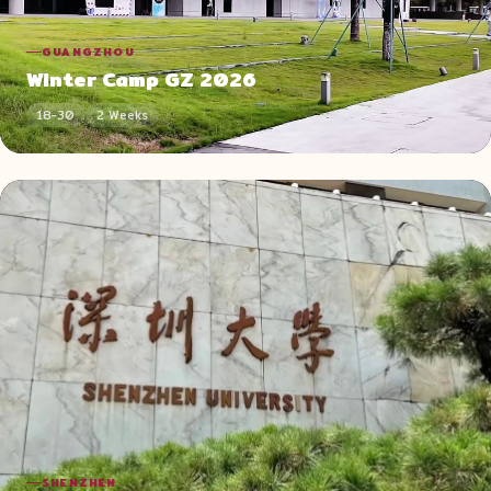
GUANGZHOU
Winter Camp GZ 2026
18-30
2 Weeks
SHENZHEN