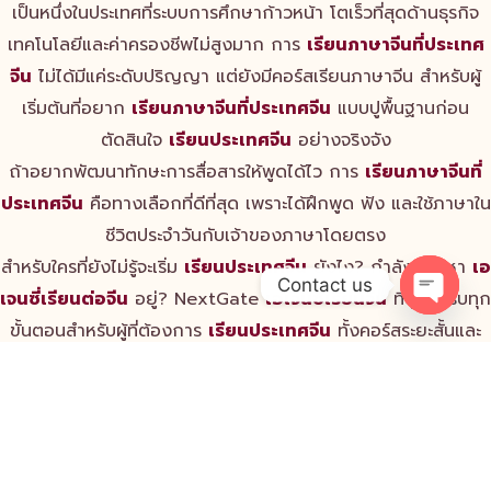
เป็นหนึ่งในประเทศที่ระบบการศึกษาก้าวหน้า โตเร็วที่สุดด้านธุรกิจ
เทคโนโลยีและค่าครองชีพไม่สูงมาก การ
เรียนภาษาจีนที่ประเทศ
จีน
ไม่ได้มีแค่ระดับปริญญา แต่ยังมีคอร์สเรียนภาษาจีน สำหรับผู้
เริ่มต้นที่อยาก
เรียนภาษาจีนที่ประเทศจีน
แบบปูพื้นฐานก่อน
ตัดสินใจ
เรียนประเทศจีน
อย่างจริงจัง
ถ้าอยากพัฒนาทักษะการสื่อสารให้พูดได้ไว การ
เรียนภาษาจีนที่
ประเทศจีน
คือทางเลือกที่ดีที่สุด เพราะได้ฝึกพูด ฟัง และใช้ภาษาใน
ชีวิตประจำวันกับเจ้าของภาษาโดยตรง
สำหรับใครที่ยังไม่รู้จะเริ่ม
เรียนประเทศจีน
ยังไง? กำลังมองหา
เอ
Contact us
เจนซี่เรียนต่อจีน
อยู่? NextGate
เอเจนซี่เรียนจีน
ที่ดูแลครบทุก
Open c
ขั้นตอนสำหรับผู้ที่ต้องการ
เรียนประเทศจีน
ทั้งคอร์สระยะสั้นและ
ระยะยาว ให้ NextGate
เอเจนซี่เรียนต่อจีน
ช่วยให้ทุกขั้นตอน
ของคุณง่ายขึ้น
เพราะเราช่วยตั้งแต่เลือกมหาวิทยาลัย ยื่นเอกสาร เตรียมตัวก่อน
เดินทาง ไปจนถึงการดูแลที่จีน
เรียนประเทศจีน
ไม่ต้องห่วง
Nextgate
เอเจนซี่เรียนจีน
ที่ดูแลครบวงจร เหมาะกับทั้งนักเรียน