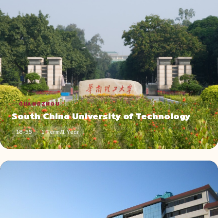
GUANGZHOU
South China University of Technology
18-55
1 Term/1 Year