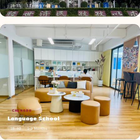
18-55
1 Term/1 Year
CHENGDU
Language School
18-40
1-3 Months