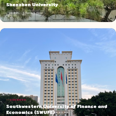
Shenzhen University
18-60
1 Term/1 Year
CHENGDU
Southwestern University of Finance and
Economics (SWUFE)