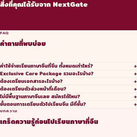
ดูแลครบตั้งแต่ก่อนบิน
สิ่งที่คุณได้รับจาก NextGate
ครอบคลุมตลอดระยะเวลาโครงการ ดูแลทั้งอุบัติเหตุและการ
ต้องกังวลถ้ายังไม่มีพื้นฐาน
ให้คำปรึกษาและดูแลตั้งแต่ขั้นตอนแรกจนจบโครงการ ทีมงาน
เจ็บป่วยระหว่างเรียนในจีน
พร้อมช่วยเหลือตลอดเวลา
FAQ
คำถามที่พบบ่อย
+
ค่าใช้จ่ายเรียนภาษาจีนที่จีน ทั้งหมดเท่าไหร่?
+
Exclusive Care Package รวมอะไรบ้าง?
+
ต้องเตรียมเอกสารอะไรบ้าง?
+
ต้องเตรียมตัวล่วงหน้ากี่เดือน?
+
ไม่มีพื้นฐานภาษาจีนเลย สมัครได้ไหม?
+
ขั้นตอนการเตรียมตัวไปเรียนจีน มีกี่ขั้น?
บทความ
เกร็ดความรู้ก่อนไปเรียนภาษาที่จีน