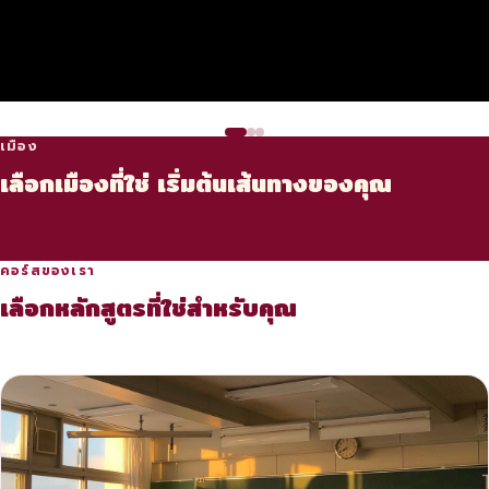
เหมาะกับสายธุรกิจ
เหมาะกับสายเทคโนโลยี
เหมาะกับสายเที่ยว สายช้อป
เหมาะกับสายชิว slow life
กวางโจว
เซินเจิ้น
เมือง
Guangzhou
Shenzhen
เฉิงตู
ชิงเต่า
Chengdu
Qingdao
เมืองการค้าอันดับต้น ๆ ของจีน
ศูนย์กลางเทคโนโลยีของจีน
เลือกเมืองที่ใช่ เริ่มต้นเส้นทางของคุณ
เมืองจีนตะวันตก ค่าครองชีพ
เมืองริมทะเล บรรยากาศสบาย ค่า
บินตรงจากไทยเพียง 2 ชม. 30
บรรยากาศนานาชาติ
ย่อมเยา วัฒนธรรมเข้มข้น
ครองชีพต่ำ
นาที
→ ดูข้อมูล
→ ดูข้อมูล
→ ดูข้อมูล
→ ดูข้อมูล
คอร์สของเรา
เลือกหลักสูตรที่ใช่สำหรับคุณ