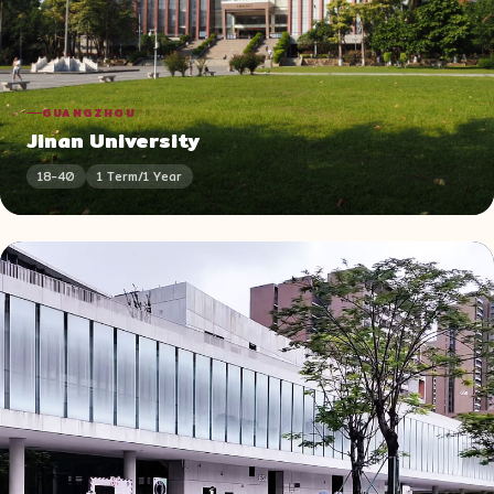
GUANGZHOU
Jinan University
18-40
1 Term/1 Year